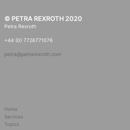
© PETRA REXROTH 2020
Petra Rexroth
+44 (0) 7726771076
petra@petrarexroth.com
Home
Services
Topics